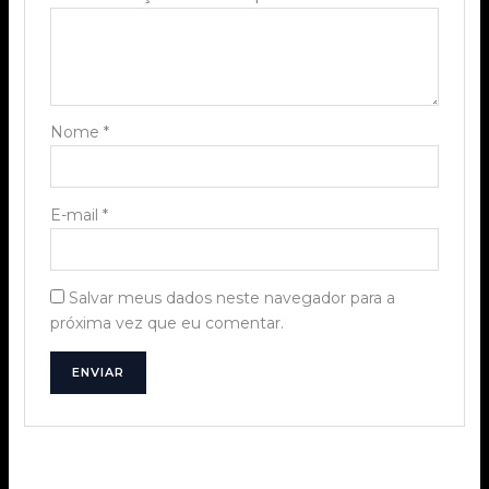
Nome
*
E-mail
*
Salvar meus dados neste navegador para a
próxima vez que eu comentar.