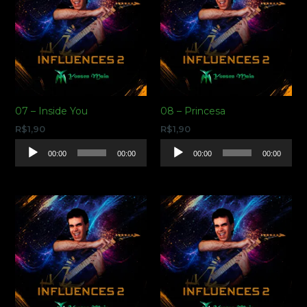
07 – Inside You
08 – Princesa
R$
1,90
R$
1,90
Tocador
Tocador
00:00
00:00
00:00
00:00
de
de
áudio
áudio