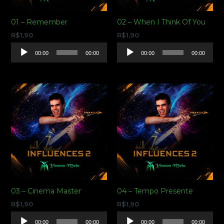
01 – Remember
02 – When I Think Of You
R$
1,90
R$
1,90
Tocador
Tocador
00:00
00:00
00:00
00:00
de
de
áudio
áudio
03 – Cinema Master
04 – Tempo Presente
R$
1,90
R$
1,90
Tocador
Tocador
00:00
00:00
00:00
00:00