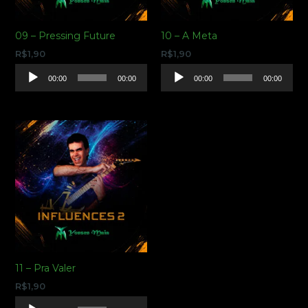
09 – Pressing Future
10 – A Meta
R$
1,90
R$
1,90
Tocador
Tocador
00:00
00:00
00:00
00:00
de
de
áudio
áudio
11 – Pra Valer
R$
1,90
Tocador