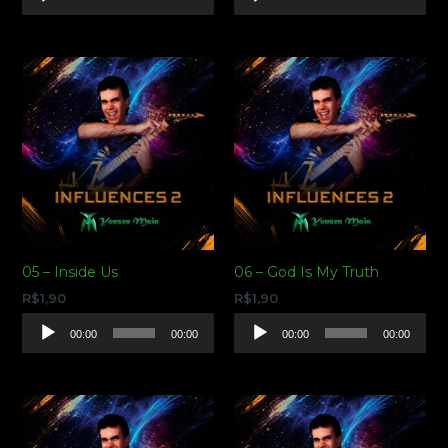
de
de
áudio
áudio
05 – Inside Us
06 – God Is My Truth
R$
1,90
R$
1,90
Tocador
Tocador
00:00
00:00
00:00
00:00
de
de
áudio
áudio