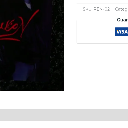
:
SKU:
REN-02
Categ
Guar