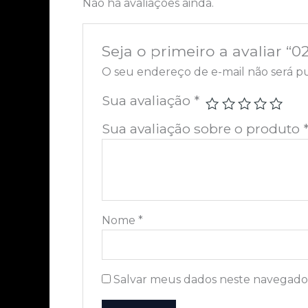
Não há avaliações ainda.
Seja o primeiro a avaliar “0
O seu endereço de e-mail não será pu
Sua avaliação
*
Sua avaliação sobre o produto
Nome
*
Salvar meus dados neste navegador