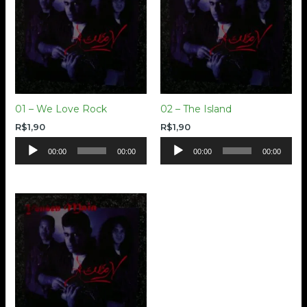
01 – We Love Rock
02 – The Island
R$
1,90
R$
1,90
Tocador
Tocador
00:00
00:00
00:00
00:00
de
de
áudio
áudio