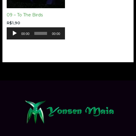
09 – To The Birds
R$
1,90
Tocador
00:00
00:00
de
áudio