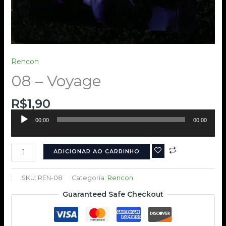
Rencon
08 – Voyage
R$
1,90
Tocador
00:00
00:00
de
áudio
ADICIONAR AO CARRINHO
:
SKU:
REN-08
Categoria:
Rencon
Guaranteed Safe Checkout