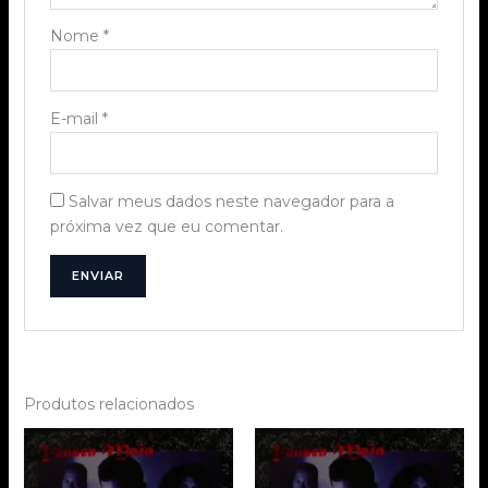
Nome
*
E-mail
*
Salvar meus dados neste navegador para a
próxima vez que eu comentar.
Produtos relacionados