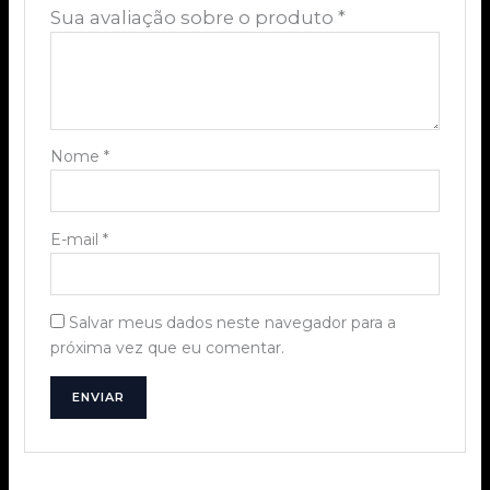
Sua avaliação sobre o produto
*
Nome
*
E-mail
*
Salvar meus dados neste navegador para a
próxima vez que eu comentar.