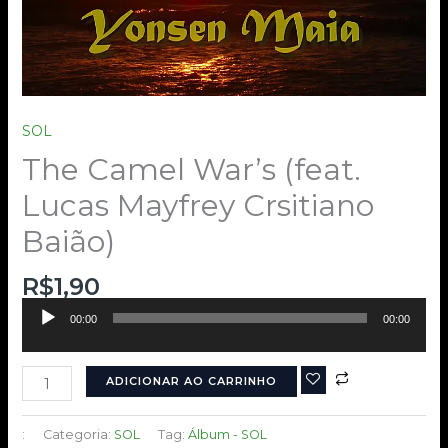
SOL
The Camel War’s (feat.
Lucas Mayfrey Crsitiano
Baião)
R$
1,90
Tocador
00:00
00:00
de
áudio
ADICIONAR AO CARRINHO
:
Categoria:
SOL
Tag:
Álbum - SOL