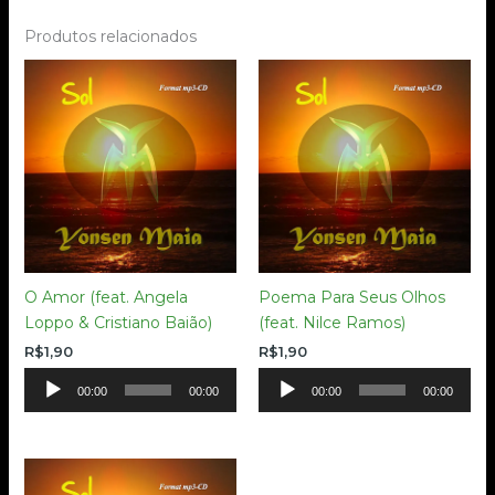
Produtos relacionados
O Amor (feat. Angela
Poema Para Seus Olhos
Loppo & Cristiano Baião)
(feat. Nilce Ramos)
R$
1,90
R$
1,90
Tocador
Tocador
00:00
00:00
00:00
00:00
de
de
áudio
áudio