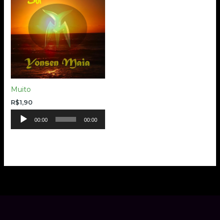
Muito
R$
1,90
Tocador
00:00
00:00
de
áudio