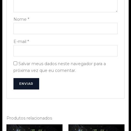
Nome
*
E-mail
*
Salvar meus dados neste navegador para a
próxima vez que eu comentar.
Produtos relacionados