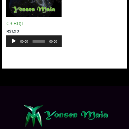
G9(BD)1
R$
1,90
Tocador
00:00
00:00
de
áudio