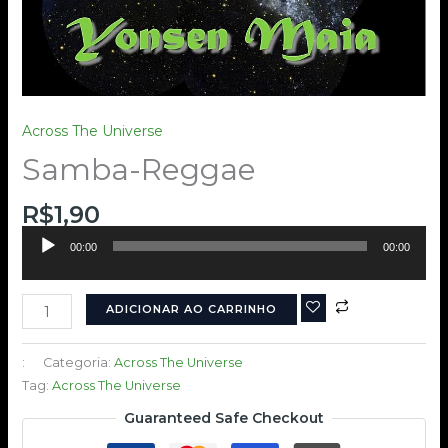
Across The Universe
Samba-Reggae
R$
1,90
Tocador
00:00
00:00
de
áudio
ADICIONAR AO CARRINHO
:
Categoria:
Across The Universe
Tag:
Across The Universe
Guaranteed Safe Checkout