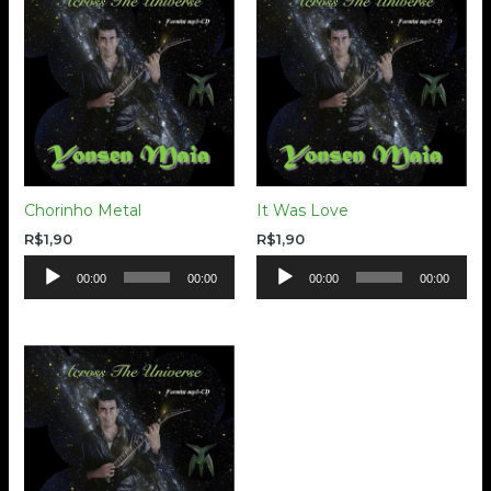
Chorinho Metal
It Was Love
R$
1,90
R$
1,90
Tocador
Tocador
00:00
00:00
00:00
00:00
de
de
áudio
áudio