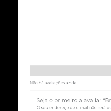
Avaliações (0)
Não há avaliações ainda.
Seja o primeiro a avaliar “Br
O seu endereço de e-mail não será pu