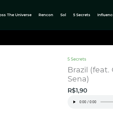
oss The Universe
Rencon
Sol
5 Secrets
Influenc
5 Secrets
Brazil
(feat.
Brazil (feat
Cassio
Sena)
Brasil
&
R$
1,90
Marcos
Sena)
quantidade