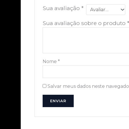
Sua avaliação
*
Sua avaliação sobre o produto
Nome
*
Salvar meus dados neste navegador