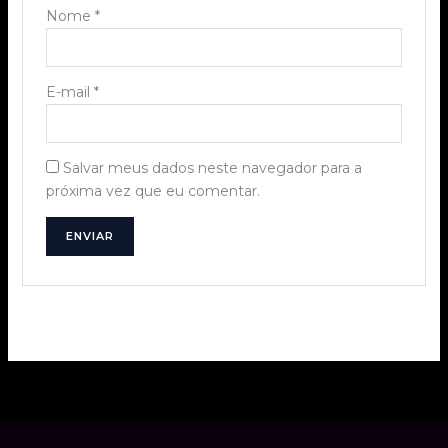
Nome
*
E-mail
*
Salvar meus dados neste navegador para a
próxima vez que eu comentar.