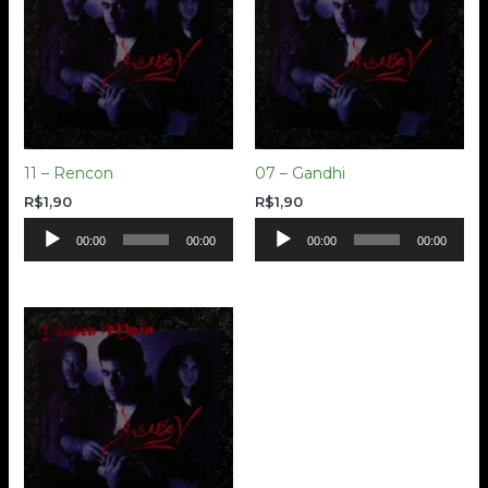
11 – Rencon
07 – Gandhi
R$
1,90
R$
1,90
Tocador
Tocador
00:00
00:00
00:00
00:00
de
de
áudio
áudio