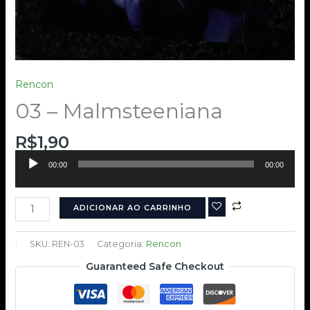
Rencon
03 – Malmsteeniana
R$
1,90
Tocador
00:00
00:00
de
áudio
ADICIONAR AO CARRINHO
:
SKU:
REN-03
Categoria:
Rencon
Guaranteed Safe Checkout