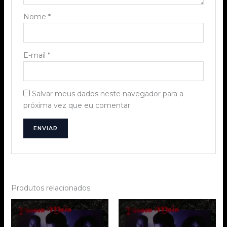
Nome
*
E-mail
*
Salvar meus dados neste navegador para a
próxima vez que eu comentar.
Produtos relacionados