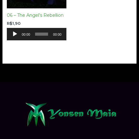
06 – The Angel’s Rebellion
R$
1,90
Tocador
00:00
00:00
de
áudio