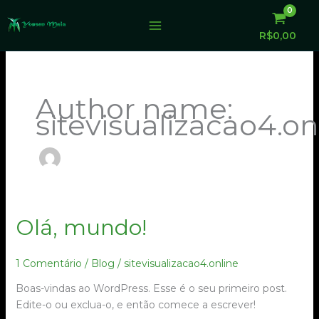
Ir
para
R$
0,00
o
conteúdo
Author name:
sitevisualizacao4.on
Olá,
Olá, mundo!
mundo!
1 Comentário
/
Blog
/
sitevisualizacao4.online
Boas-vindas ao WordPress. Esse é o seu primeiro post.
Edite-o ou exclua-o, e então comece a escrever!