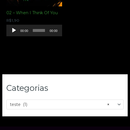
02 – When I Think Of You
R$
1,90
Tocador
00:00
00:00
de
áudio
Categorias
teste (1)
×