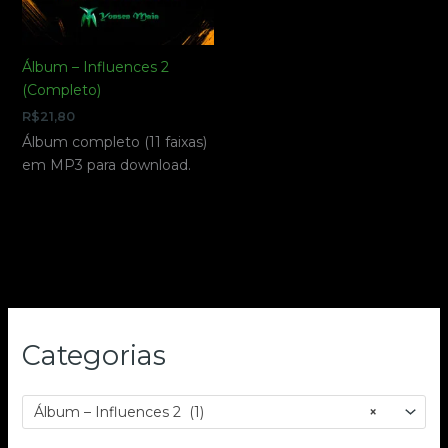
Álbum – Influences 2
(Completo)
R$
21,80
Álbum completo (11 faixas)
em MP3 para download.
Categorias
Álbum – Influences 2 (1)
×