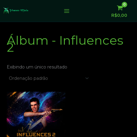
Ir
para
R$
0,00
o
conteúdo
Álbum - Influences
2
Exibindo um único resultado